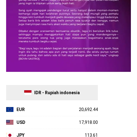
IDR - Rupiah indonesia
EUR
20,692.44
USD
17,918.00
JPY
113.61