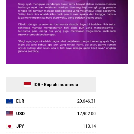
IDR - Rupiah indonesia
EUR
20,646.31
USD
17,902.00
JPY
113.14