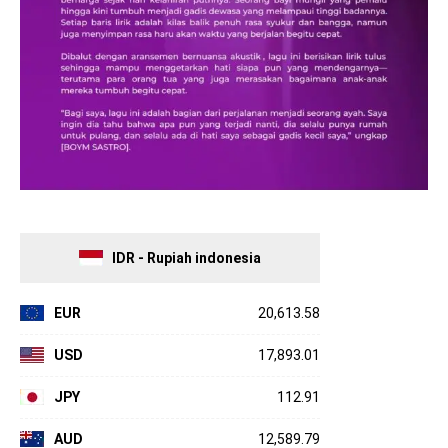
IDR - Rupiah indonesia
EUR
20,613.58
USD
17,893.01
JPY
112.91
AUD
12,589.79