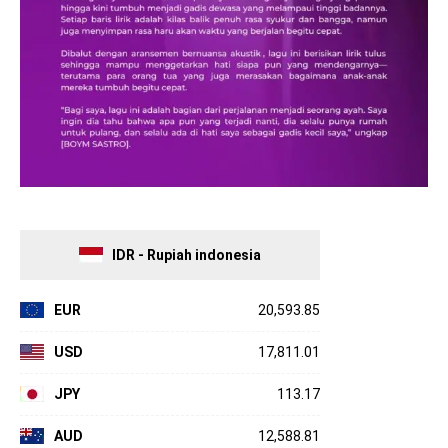
IDR - Rupiah indonesia
EUR
20,593.85
USD
17,811.01
JPY
113.17
AUD
12,588.81