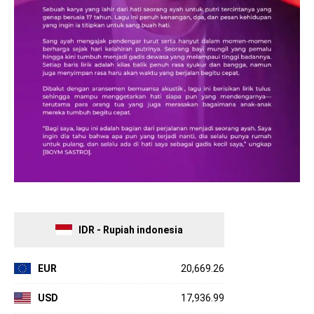
IDR - Rupiah indonesia
EUR
20,669.26
USD
17,936.99