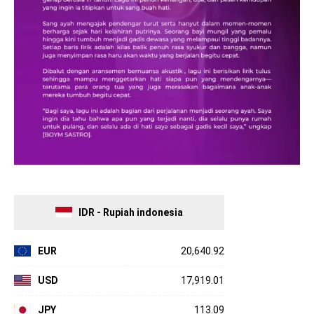
IDR - Rupiah indonesia
EUR
20,640.92
USD
17,919.01
JPY
113.09