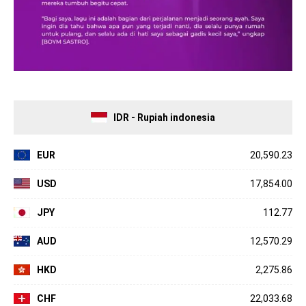
IDR - Rupiah indonesia
EUR
20,590.23
USD
17,854.00
JPY
112.77
AUD
12,570.29
HKD
2,275.86
CHF
22,033.68