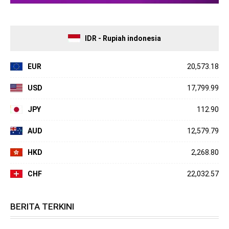
IDR - Rupiah indonesia
EUR
20,573.18
USD
17,799.99
JPY
112.90
AUD
12,579.79
HKD
2,268.80
CHF
22,032.57
BERITA TERKINI