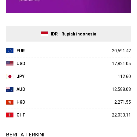
IDR - Rupiah indonesia
EUR
20,591.42
USD
17,821.05
JPY
112.60
AUD
12,588.08
HKD
2,271.55
CHF
22,033.11
BERITA TERKINI