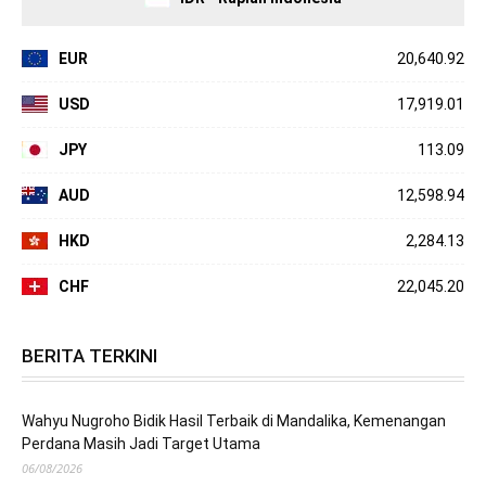
EUR
20,640.92
USD
17,919.01
JPY
113.09
AUD
12,598.94
HKD
2,284.13
CHF
22,045.20
BERITA TERKINI
Wahyu Nugroho Bidik Hasil Terbaik di Mandalika, Kemenangan
Perdana Masih Jadi Target Utama
06/08/2026