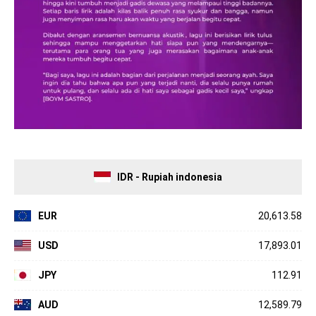
IDR - Rupiah indonesia
EUR
20,613.58
USD
17,893.01
JPY
112.91
AUD
12,589.79