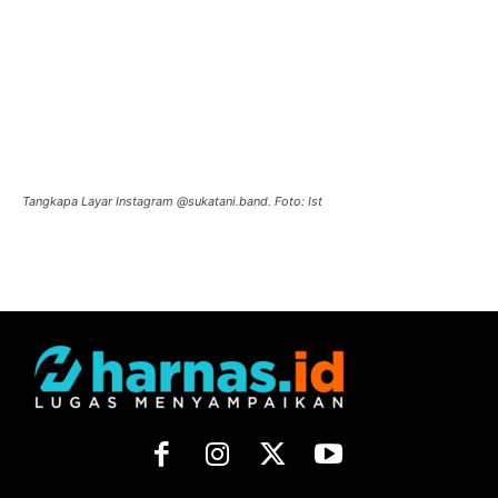
Tangkapa Layar Instagram @sukatani.band. Foto: Ist