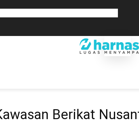
GLOBAL
OLAHRAGA
LIFESTYLE
SAINSTEK
SOSOK
GALERI
SRA
EKONOMI
DAERAH
GLOBAL
OLAHRAGA
LIF
 Kawasan Berikat Nusan