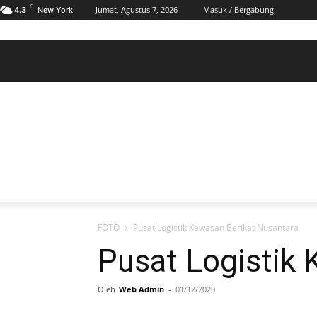
C
Jumat, Agustus 7, 2026
Masuk / Bergabung
4.3
New York
BERANDA
POLHUKAM
PELABUHAN & MARITIM
KESRA
EKONOMI
DAERAH
BERANDA
POLHUKAM
PELABUHAN & MARITIM
KE
FOTO
Pusat Logistik Kawasan Berikat Nusantara
Pusat Logistik
Oleh
Web Admin
-
01/12/2020