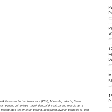
Pe
Pe
07
Pe
Wh
07
1
ke
Da
07
M
Ka
07
15
Ri
tik Kawasan Berikat Nusantara (KBN), Marunda, Jakarta, Senin
ggulan penangguhan bea masuk dan pajak saat barang masuk serta
07
i fleksibilitas kepemilikan barang, kecepatan layanan berbasis IT, dan