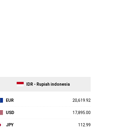
IDR - Rupiah indonesia
EUR
20,619.92
USD
17,895.00
JPY
112.99