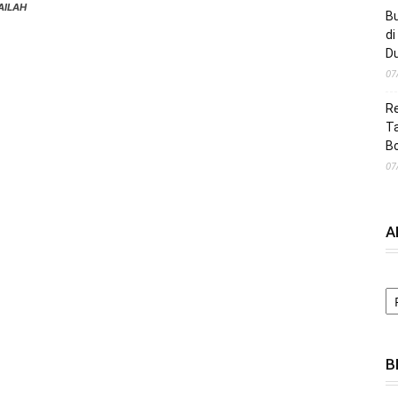
AILAH
B
di
D
07
Re
Ta
B
07
A
A
B