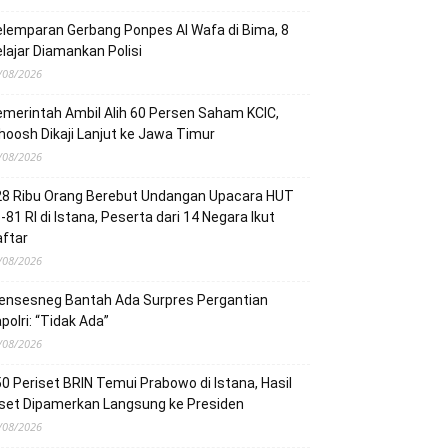
lemparan Gerbang Ponpes Al Wafa di Bima, 8
lajar Diamankan Polisi
/08/2026
merintah Ambil Alih 60 Persen Saham KCIC,
oosh Dikaji Lanjut ke Jawa Timur
/08/2026
28 Ribu Orang Berebut Undangan Upacara HUT
-81 RI di Istana, Peserta dari 14 Negara Ikut
ftar
/08/2026
ensesneg Bantah Ada Surpres Pergantian
polri: “Tidak Ada”
/08/2026
0 Periset BRIN Temui Prabowo di Istana, Hasil
set Dipamerkan Langsung ke Presiden
/08/2026