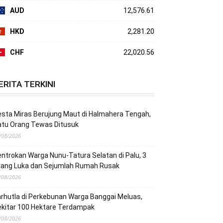
AUD
12,576.61
HKD
2,281.20
CHF
22,020.56
ERITA TERKINI
sta Miras Berujung Maut di Halmahera Tengah,
atu Orang Tewas Ditusuk
/08/2026
ntrokan Warga Nunu-Tatura Selatan di Palu, 3
rang Luka dan Sejumlah Rumah Rusak
/08/2026
rhutla di Perkebunan Warga Banggai Meluas,
ekitar 100 Hektare Terdampak
/08/2026