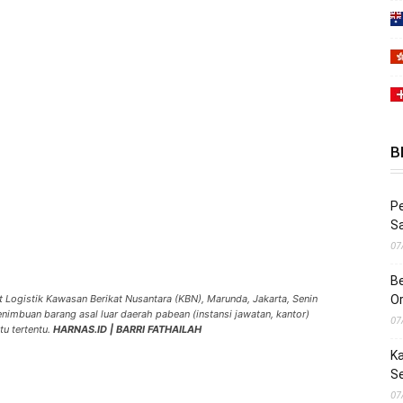
B
Pe
S
07
Be
 Logistik Kawasan Berikat Nusantara (KBN), Marunda, Jakarta, Senin
O
enimbuan barang asal luar daerah pabean (instansi jawatan, kantor)
07
tu tertentu.
HARNAS.ID | BARRI FATHAILAH
Ka
S
07