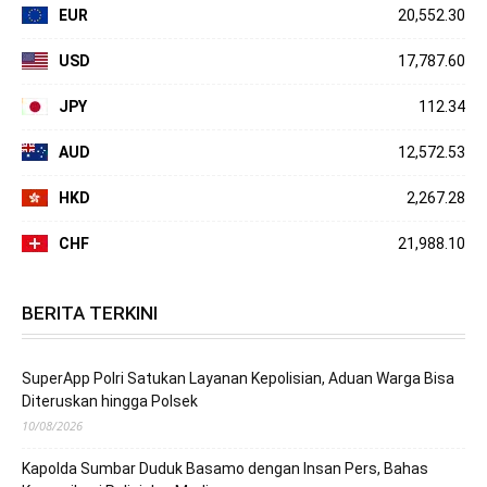
EUR
20,552.30
USD
17,787.60
JPY
112.34
AUD
12,572.53
HKD
2,267.28
CHF
21,988.10
BERITA TERKINI
SuperApp Polri Satukan Layanan Kepolisian, Aduan Warga Bisa
Diteruskan hingga Polsek
10/08/2026
Kapolda Sumbar Duduk Basamo dengan Insan Pers, Bahas