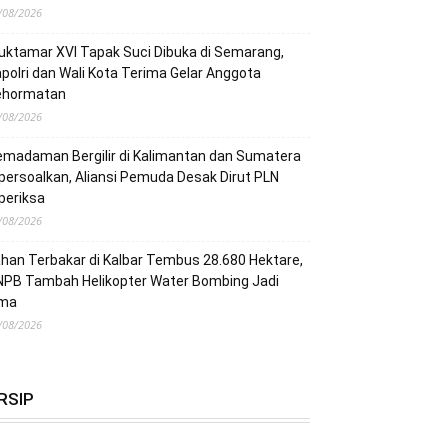
/08/2026
ktamar XVI Tapak Suci Dibuka di Semarang,
polri dan Wali Kota Terima Gelar Anggota
ehormatan
/08/2026
madaman Bergilir di Kalimantan dan Sumatera
persoalkan, Aliansi Pemuda Desak Dirut PLN
periksa
/08/2026
han Terbakar di Kalbar Tembus 28.680 Hektare,
NPB Tambah Helikopter Water Bombing Jadi
ima
/08/2026
RSIP