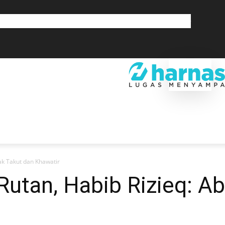
GLOBAL
OLAHRAGA
LIFESTYLE
SAINSTEK
SOSOK
GALERI
SRA
EKONOMI
DAERAH
GLOBAL
OLAHRAGA
LIF
dak Takut dan Khawatir
 Rutan, Habib Rizieq: A