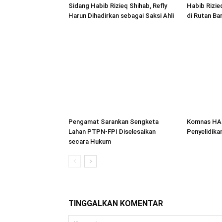
Sidang Habib Rizieq Shihab, Refly
Habib Rizie
Harun Dihadirkan sebagai Saksi Ahli
di Rutan Ba
Pengamat Sarankan Sengketa
Komnas HA
Lahan PTPN-FPI Diselesaikan
Penyelidika
secara Hukum
TINGGALKAN KOMENTAR