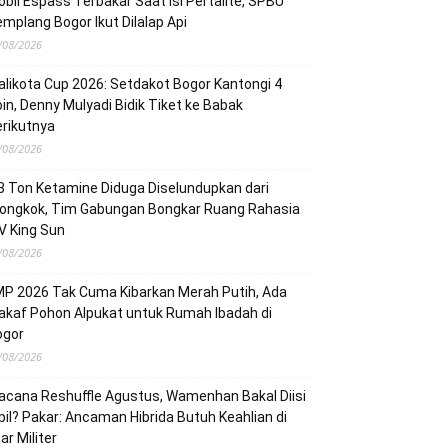
bil Espass Terbakar Saat Isi Pertalite, SPBU
mplang Bogor Ikut Dilalap Api
/08/2026
likota Cup 2026: Setdakot Bogor Kantongi 4
in, Denny Mulyadi Bidik Tiket ke Babak
rikutnya
/08/2026
3 Ton Ketamine Diduga Diselundupkan dari
iongkok, Tim Gabungan Bongkar Ruang Rahasia
V King Sun
/08/2026
P 2026 Tak Cuma Kibarkan Merah Putih, Ada
kaf Pohon Alpukat untuk Rumah Ibadah di
ogor
/08/2026
cana Reshuffle Agustus, Wamenhan Bakal Diisi
pil? Pakar: Ancaman Hibrida Butuh Keahlian di
ar Militer