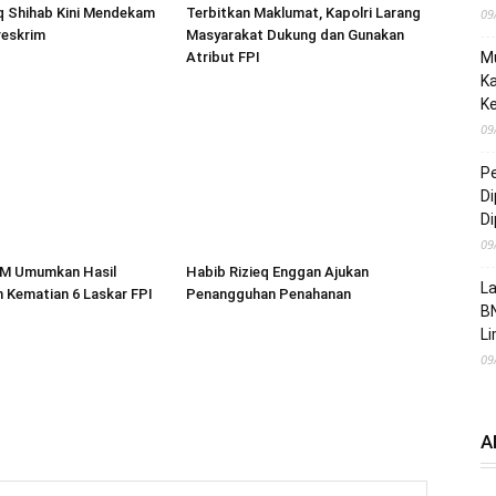
q Shihab Kini Mendekam
Terbitkan Maklumat, Kapolri Larang
09
reskrim
Masyarakat Dukung dan Gunakan
Atribut FPI
Mu
Ka
K
09
Pe
Di
Di
09
M Umumkan Hasil
Habib Rizieq Enggan Ajukan
La
n Kematian 6 Laskar FPI
Penangguhan Penahanan
B
L
09
A