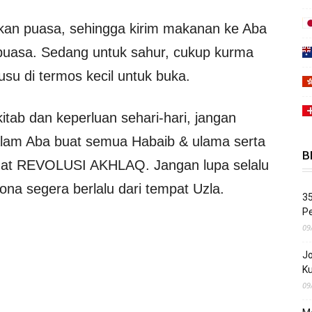
akan puasa, sehingga kirim makanan ke Aba
 puasa. Sedang untuk sahur, cukup kurma
usu di termos kecil untuk buka.
itab dan keperluan sehari-hari, jangan
 Salam Aba buat semua Habaib & ulama serta
B
gat REVOLUSI AKHLAQ. Jangan lupa selalu
a segera berlalu dari tempat Uzla.
35
Pe
09
Jo
K
09