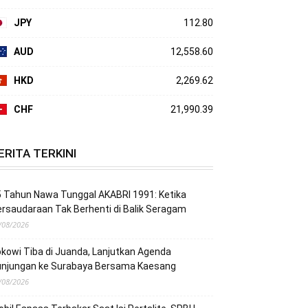
JPY
112.80
AUD
12,558.60
HKD
2,269.62
CHF
21,990.39
ERITA TERKINI
 Tahun Nawa Tunggal AKABRI 1991: Ketika
rsaudaraan Tak Berhenti di Balik Seragam
/08/2026
kowi Tiba di Juanda, Lanjutkan Agenda
unjungan ke Surabaya Bersama Kaesang
/08/2026