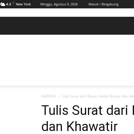
C
Minggu, Agustus 9, 2026
Masuk / Bergabung
4.3
New York
BERANDA
POLHUKAM
PELABUHAN & MARITIM
KESRA
EKONOMI
DAERAH
BERANDA
POLHUKAM
PELABUHAN & MARITIM
KE
DAERAH
Tulis Surat dari Rutan, Habib Rizieq: Aba ti
Tulis Surat dari
dan Khawatir