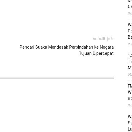
Mo
Ce
09
Wa
Po
Be
Artikulli tjetër
09
Pencari Suaka Mendesak Perpindahan ke Negara
Tujuan Dipercepat
1,
T
M
09
FM
Wa
B
09
Wa
Si
Lu