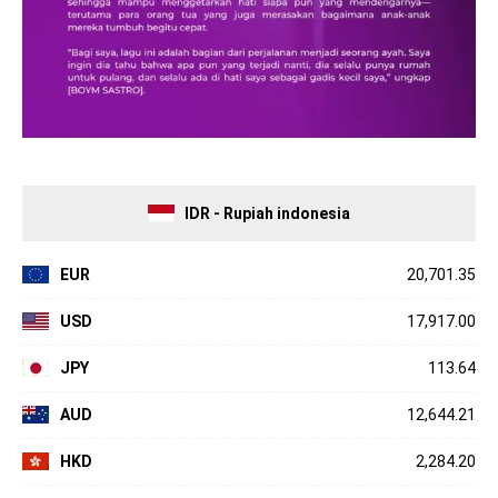
IDR - Rupiah indonesia
EUR
20,701.35
USD
17,917.00
JPY
113.64
AUD
12,644.21
HKD
2,284.20