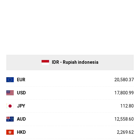
IDR - Rupiah indonesia
EUR
20,580.37
USD
17,800.99
JPY
112.80
AUD
12,558.60
HKD
2,269.62