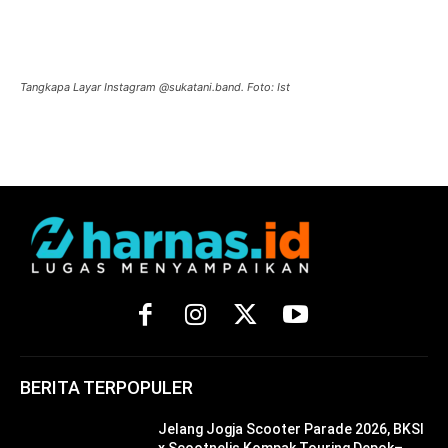
Tangkapa Layar Instagram @sukatani.band. Foto: Ist
BERITA TERPOPULER
Jelang Jogja Scooter Parade 2026, BKSI
x Scootnelis Kompak Touring Depok–