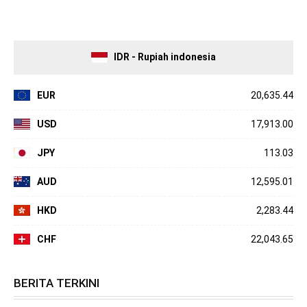
IDR - Rupiah indonesia
EUR
20,635.44
USD
17,913.00
JPY
113.03
AUD
12,595.01
HKD
2,283.44
CHF
22,043.65
BERITA TERKINI