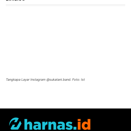
Tangkapa Layar Instagram @sukatani.band. Foto: Ist