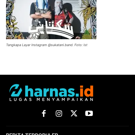
Tangkapa Layar Instagram @sukatani.band. Foto: Ist