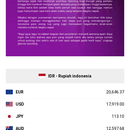
IDR - Rupiah indonesia
EUR
20,646.37
USD
17,919.00
JPY
113.10
AUD
12,597.68