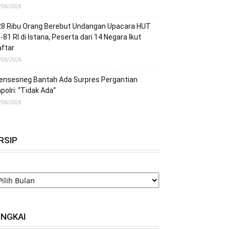
/08/2026
28 Ribu Orang Berebut Undangan Upacara HUT
-81 RI di Istana, Peserta dari 14 Negara Ikut
ftar
/08/2026
ensesneg Bantah Ada Surpres Pergantian
polri: “Tidak Ada”
/08/2026
RSIP
RSIP
INGKAI