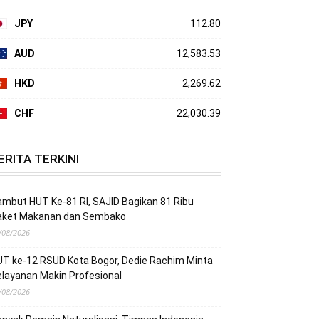
JPY
112.80
AUD
12,583.53
HKD
2,269.62
CHF
22,030.39
ERITA TERKINI
mbut HUT Ke-81 RI, SAJID Bagikan 81 Ribu
aket Makanan dan Sembako
/08/2026
T ke-12 RSUD Kota Bogor, Dedie Rachim Minta
layanan Makin Profesional
/08/2026