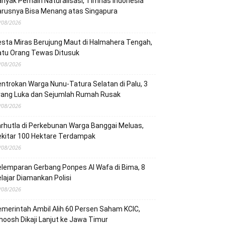
nyak Pemain Naturalisasi, Timnas Indonesia
arusnya Bisa Menang atas Singapura
/08/2026
sta Miras Berujung Maut di Halmahera Tengah,
atu Orang Tewas Ditusuk
/08/2026
ntrokan Warga Nunu-Tatura Selatan di Palu, 3
rang Luka dan Sejumlah Rumah Rusak
/08/2026
rhutla di Perkebunan Warga Banggai Meluas,
ekitar 100 Hektare Terdampak
/08/2026
lemparan Gerbang Ponpes Al Wafa di Bima, 8
lajar Diamankan Polisi
/08/2026
merintah Ambil Alih 60 Persen Saham KCIC,
oosh Dikaji Lanjut ke Jawa Timur