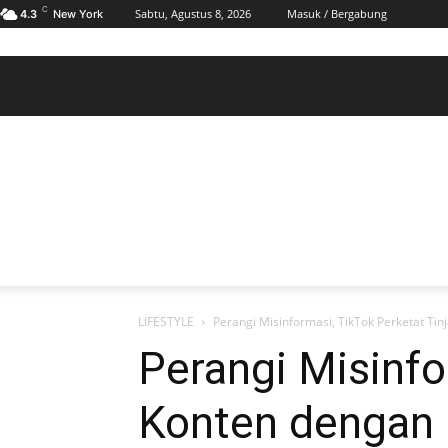
C
Sabtu, Agustus 8, 2026
Masuk / Bergabung
4.3
New York
BERANDA
POLHUKAM
PELABUHAN & MARITIM
KESRA
EKONOMI
DAERAH
BERANDA
POLHUKAM
PELABUHAN & MARITIM
KE
LIFESTYLE
Perangi Misinformasi, TikTok Perketat Ti
Perangi Misinfo
Konten dengan 