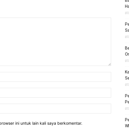
Ba
H
07
Pe
S
07
Be
O
07
Ka
S
07
Pe
Pe
07
Pe
rowser ini untuk lain kali saya berkomentar.
Wh