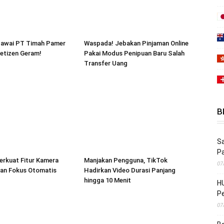
awai PT Timah Pamer
Waspada! Jebakan Pinjaman Online
etizen Geram!
Pakai Modus Penipuan Baru Salah
Transfer Uang
B
Sa
P
erkuat Fitur Kamera
Manjakan Pengguna, TikTok
07
an Fokus Otomatis
Hadirkan Video Durasi Panjang
hingga 10 Menit
HU
Pe
07