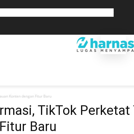
GLOBAL
OLAHRAGA
LIFESTYLE
SAINSTEK
SOSOK
GALERI
SRA
EKONOMI
DAERAH
GLOBAL
OLAHRAGA
LIF
njauan Konten dengan Fitur Baru
rmasi, TikTok Perketat
Fitur Baru