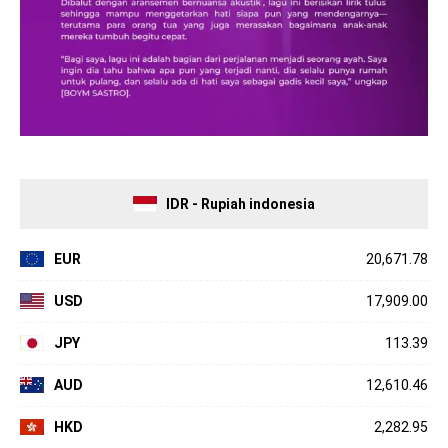
IDR - Rupiah indonesia
EUR
20,671.78
USD
17,909.00
JPY
113.39
AUD
12,610.46
HKD
2,282.95