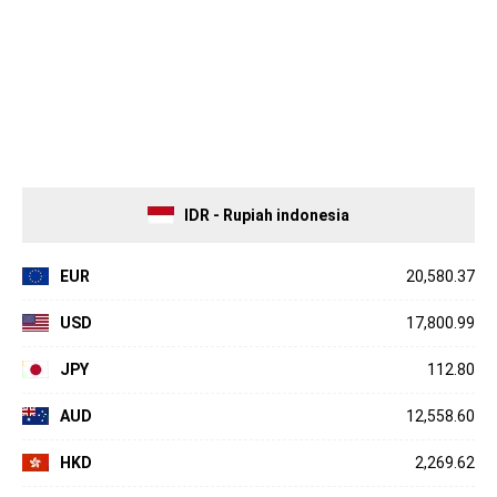
IDR - Rupiah indonesia
EUR
20,580.37
USD
17,800.99
JPY
112.80
AUD
12,558.60
HKD
2,269.62