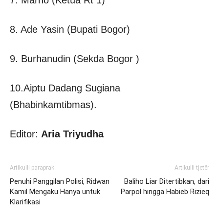
7. Marno (Ketua Rt 1)
8. Ade Yasin (Bupati Bogor)
9. Burhanudin (Sekda Bogor )
10.Aiptu Dadang Sugiana
(Bhabinkamtibmas).
Editor:
Aria Triyudha
Artikulli paraprak
Artikulli tjetër
Penuhi Panggilan Polisi, Ridwan
Baliho Liar Ditertibkan, dari
Kamil Mengaku Hanya untuk
Parpol hingga Habieb Rizieq
Klarifikasi