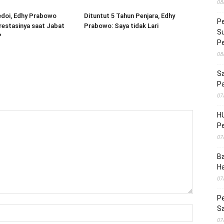
08
edoi, Edhy Prabowo
Dituntut 5 Tahun Penjara, Edhy
Pe
estasinya saat Jabat
Prabowo: Saya tidak Lari
Su
P
P
08
Sa
P
07
HU
Pe
07
Ba
H
07
Pe
S
07