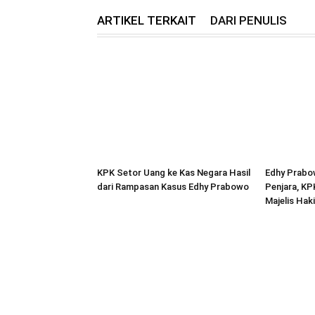
ARTIKEL TERKAIT
DARI PENULIS
KPK Setor Uang ke Kas Negara Hasil
Edhy Prabo
dari Rampasan Kasus Edhy Prabowo
Penjara, K
Majelis Hak