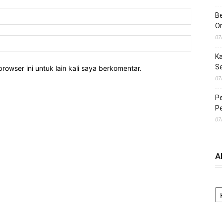
Be
O
07
Ka
S
rowser ini untuk lain kali saya berkomentar.
07
Pe
Pe
07
A
A