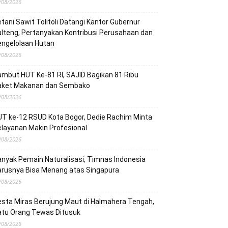
/08/2026
tani Sawit Tolitoli Datangi Kantor Gubernur
lteng, Pertanyakan Kontribusi Perusahaan dan
engelolaan Hutan
/08/2026
mbut HUT Ke-81 RI, SAJID Bagikan 81 Ribu
aket Makanan dan Sembako
/08/2026
T ke-12 RSUD Kota Bogor, Dedie Rachim Minta
layanan Makin Profesional
/08/2026
nyak Pemain Naturalisasi, Timnas Indonesia
arusnya Bisa Menang atas Singapura
/08/2026
sta Miras Berujung Maut di Halmahera Tengah,
atu Orang Tewas Ditusuk
/08/2026