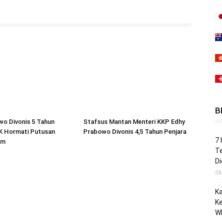
B
wo Divonis 5 Tahun
Stafsus Mantan Menteri KKP Edhy
PK Hormati Putusan
Prabowo Divonis 4,5 Tahun Penjara
7 
im
Te
Di
08
K
Ke
W