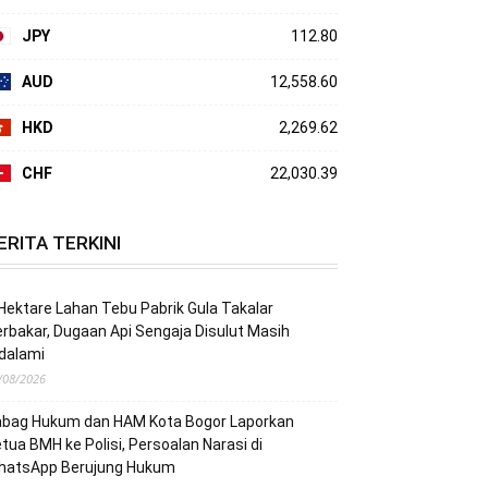
JPY
112.80
AUD
12,558.60
HKD
2,269.62
CHF
22,030.39
ERITA TERKINI
Hektare Lahan Tebu Pabrik Gula Takalar
rbakar, Dugaan Api Sengaja Disulut Masih
dalami
/08/2026
abag Hukum dan HAM Kota Bogor Laporkan
tua BMH ke Polisi, Persoalan Narasi di
hatsApp Berujung Hukum