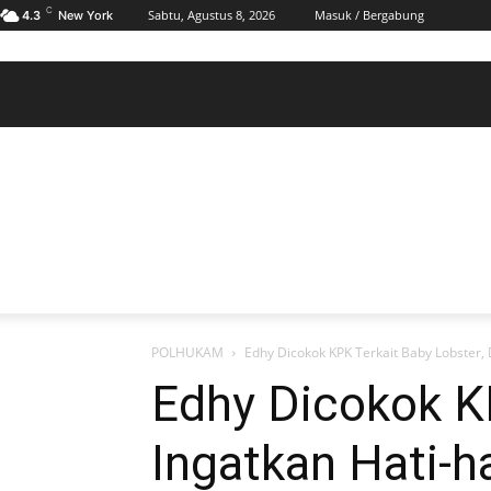
C
Sabtu, Agustus 8, 2026
Masuk / Bergabung
4.3
New York
BERANDA
POLHUKAM
PELABUHAN & MARITIM
KESRA
EKONOMI
DAERAH
BERANDA
POLHUKAM
PELABUHAN & MARITIM
KE
POLHUKAM
Edhy Dicokok KPK Terkait Baby Lobster, 
Edhy Dicokok K
Ingatkan Hati-ha