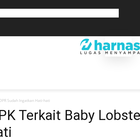
GLOBAL
OLAHRAGA
LIFESTYLE
SAINSTEK
SOSOK
GALERI
SRA
EKONOMI
DAERAH
GLOBAL
OLAHRAGA
LIF
DPR Sudah Ingatkan Hati-hati
PK Terkait Baby Lobst
ti