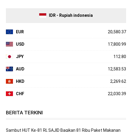
IDR - Rupiah indonesia
EUR
20,580.37
USD
17,800.99
JPY
112.80
AUD
12,583.53
HKD
2,269.62
CHF
22,030.39
BERITA TERKINI
Sambut HUT Ke-81 RI, SAJID Bagikan 81 Ribu Paket Makanan