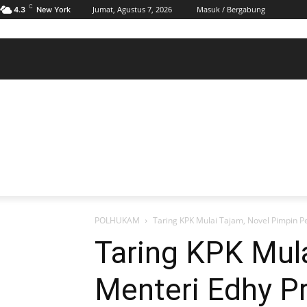
C
Jumat, Agustus 7, 2026
Masuk / Bergabung
4.3
New York
BERANDA
POLHUKAM
PELABUHAN & MARITIM
KESRA
EKONOMI
DAERAH
BERANDA
POLHUKAM
PELABUHAN & MARITIM
KE
POLHUKAM
Taring KPK Mulai Tajam, Novel Pimpin 
Taring KPK Mul
Menteri Edhy 