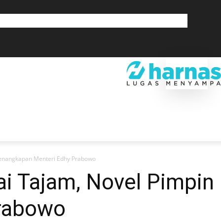
GLOBAL
OLAHRAGA
LIFESTYLE
SAINSTEK
SOSOK
GALERI
SRA
EKONOMI
DAERAH
GLOBAL
OLAHRAGA
LIF
Penangkapan Menteri Edhy Prabowo
ai Tajam, Novel Pimpi
Prabowo