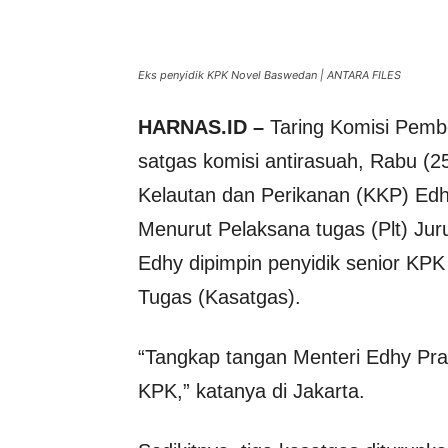
Eks penyidik KPK Novel Baswedan | ANTARA FILES
HARNAS.ID –
Taring Komisi Pembe
satgas komisi antirasuah, Rabu (2
Kelautan dan Perikanan (KKP) Ed
Menurut Pelaksana tugas (Plt) Jur
Edhy dipimpin penyidik senior KP
Tugas (Kasatgas).
“Tangkap tangan Menteri Edhy Pr
KPK,” katanya di Jakarta.