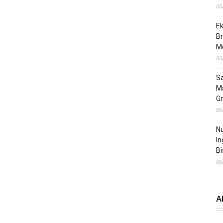
06
Ek
Br
M
06
Sa
M
Gr
06
Nu
In
Bi
06
A