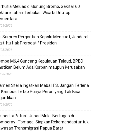
rhutla Meluas di Gunung Bromo, Sekitar 60
ktare Lahan Terbakar, Wisata Ditutup
ementara
/08/2026
u Surpres Pergantian Kapolri Mencuat, Jenderal
git: Itu Hak Prerogatif Presiden
/08/2026
empa M6,4 Guncang Kepulauan Talaud, BPBD
astikan Belum Ada Korban maupun Kerusakan
/08/2026
men Stella Ingatkan Maba ITS, Jangan Terlena
: Kampus Tetap Punya Peran yang Tak Bisa
gantikan
/08/2026
spedisi Patriot Unpad Mulai Bertugas di
omberay–Tomage, Siapkan Rekomendasi untuk
awasan Transmigrasi Papua Barat