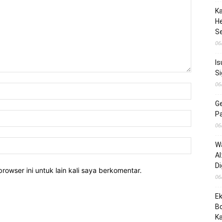
Ka
He
S
06
Is
Si
06
G
P
06
Wa
AI
Di
rowser ini untuk lain kali saya berkomentar.
06
Ek
B
K