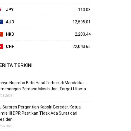
JPY
113.03
AUD
12,595.01
HKD
2,283.44
CHF
22,043.65
ERITA TERKINI
hyu Nugroho Bidik Hasil Terbaik di Mandalika,
emenangan Perdana Masih Jadi Target Utama
/08/2026
u Surpres Pergantian Kapolri Beredar, Ketua
misi III DPR Pastikan Tidak Ada Surat dari
residen
/08/2026