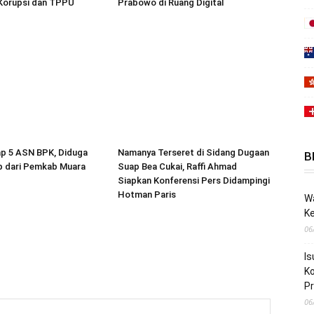
 Korupsi dan TPPU
Prabowo di Ruang Digital
p 5 ASN BPK, Diduga
Namanya Terseret di Sidang Dugaan
B
p dari Pemkab Muara
Suap Bea Cukai, Raffi Ahmad
Siapkan Konferensi Pers Didampingi
Hotman Paris
Wa
K
06
Is
Ko
P
06