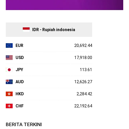
IDR - Rupiah indonesia
EUR
20,692.44
USD
17,918.00
JPY
113.61
AUD
12,626.27
HKD
2,284.42
CHF
22,192.64
BERITA TERKINI