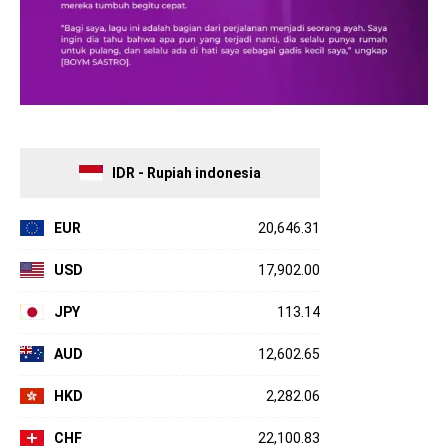
IDR - Rupiah indonesia
EUR
20,646.31
USD
17,902.00
JPY
113.14
AUD
12,602.65
HKD
2,282.06
CHF
22,100.83