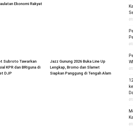
aulatan Ekonomi Rakyat
Ka
S
07
Pe
Pe
07
Pe
ot Subroto Tawarkan
Jazz Gunung 2026 Buka Line Up
Wh
ial KPR dan BRIguna di
Lengkap, Bromo dan Slamet
07
ket DJP
Siapkan Panggung di Tengah Alam
1
ke
Da
07
M
Ka
07