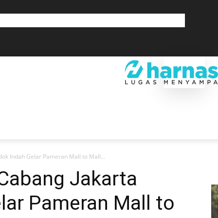
GLOBAL
OLAHRAGA
LIFESTYLE
SAINSTEK
SOSOK
GALERI
SRA
EKONOMI
DAERAH
GLOBAL
OLAHRAGA
LIF
ok Indah Gelar Pameran Mall to Mall...
 Cabang Jakarta
lar Pameran Mall to