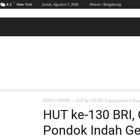
C
Jumat, Agustus 7, 2026
Masuk / Bergabung
4.3
New York
BERANDA
POLHUKAM
PELABUHAN & MARITIM
KESRA
EKONOMI
DAERAH
BERANDA
POLHUKAM
PELABUHAN & MARITIM
KE
BERITA TERKINI
HUT ke-130 BRI, Cabang Jakarta Pond
HUT ke-130 BRI,
Pondok Indah Ge