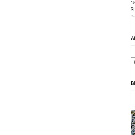
15
Ri
07
A
A
B