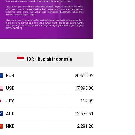
IDR - Rupiah indonesia
EUR
20,619.92
USD
17,895.00
JPY
112.99
AUD
12,576.61
HKD
2,281.20