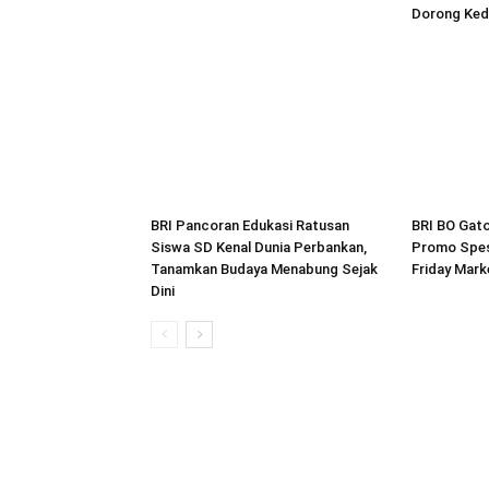
Dorong Ked
BRI Pancoran Edukasi Ratusan
BRI BO Gat
Siswa SD Kenal Dunia Perbankan,
Promo Spes
Tanamkan Budaya Menabung Sejak
Friday Mar
Dini