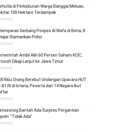
rhutla di Perkebunan Warga Banggai Meluas,
ekitar 100 Hektare Terdampak
/08/2026
lemparan Gerbang Ponpes Al Wafa di Bima, 8
lajar Diamankan Polisi
/08/2026
merintah Ambil Alih 60 Persen Saham KCIC,
oosh Dikaji Lanjut ke Jawa Timur
/08/2026
28 Ribu Orang Berebut Undangan Upacara HUT
-81 RI di Istana, Peserta dari 14 Negara Ikut
ftar
/08/2026
ensesneg Bantah Ada Surpres Pergantian
polri: “Tidak Ada”
/08/2026