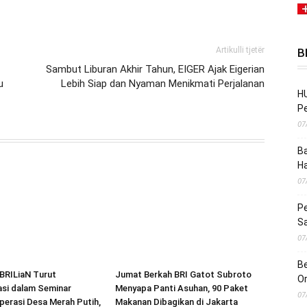
Artikulli tjetër
B
Sambut Liburan Akhir Tahun, EIGER Ajak Eigerian
u
Lebih Siap dan Nyaman Menikmati Perjalanan
HU
Pe
07
Ba
H
07
Pe
S
07
Be
BRILiaN Turut
Jumat Berkah BRI Gatot Subroto
O
asi dalam Seminar
Menyapa Panti Asuhan, 90 Paket
07
perasi Desa Merah Putih,
Makanan Dibagikan di Jakarta