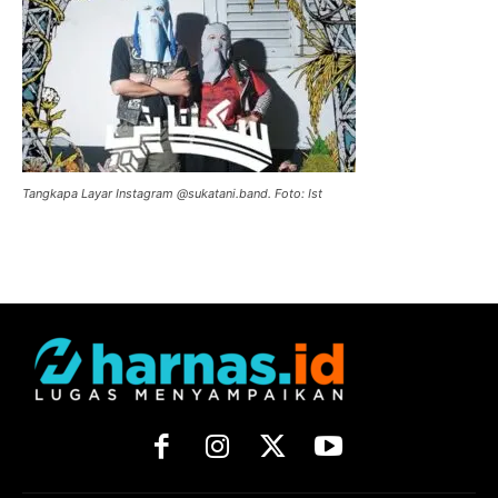
Tangkapa Layar Instagram @sukatani.band. Foto: Ist