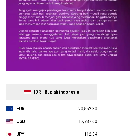
IDR - Rupiah indonesia
EUR
20,552.30
USD
17,787.60
JPY
112.34