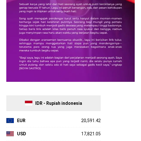
IDR - Rupiah indonesia
EUR
20,591.42
USD
17,821.05