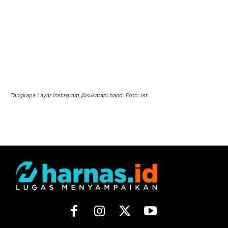
Tangkapa Layar Instagram @sukatani.band. Foto: Ist