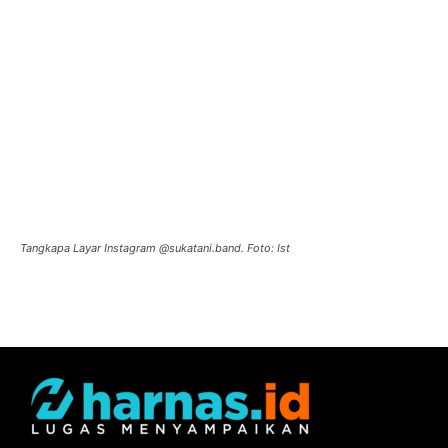
Tangkapa Layar Instagram @sukatani.band. Foto: Ist