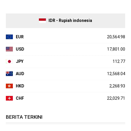
IDR - Rupiah indonesia
EUR
20,564.98
USD
17,801.00
JPY
112.77
AUD
12,568.04
HKD
2,268.93
CHF
22,029.71
BERITA TERKINI