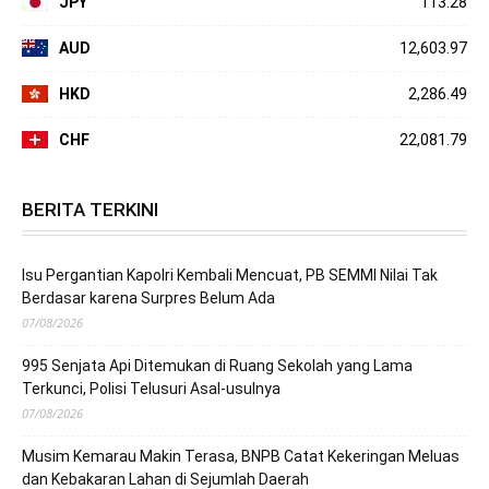
JPY
113.28
AUD
12,603.97
HKD
2,286.49
CHF
22,081.79
BERITA TERKINI
Isu Pergantian Kapolri Kembali Mencuat, PB SEMMI Nilai Tak
Berdasar karena Surpres Belum Ada
07/08/2026
995 Senjata Api Ditemukan di Ruang Sekolah yang Lama
Terkunci, Polisi Telusuri Asal-usulnya
07/08/2026
Musim Kemarau Makin Terasa, BNPB Catat Kekeringan Meluas
dan Kebakaran Lahan di Sejumlah Daerah