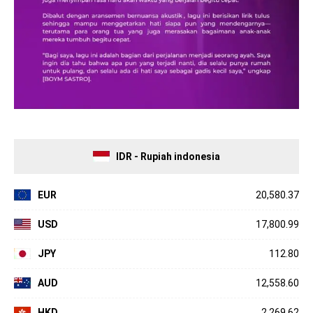
IDR - Rupiah indonesia
EUR
20,580.37
USD
17,800.99
JPY
112.80
AUD
12,558.60
HKD
2,269.62