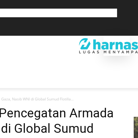
GLOBAL
OLAHRAGA
LIFESTYLE
SAINSTEK
SOSOK
GALERI
SRA
EKONOMI
DAERAH
GLOBAL
OLAHRAGA
LIF
za, Nasib WNI di Global Sumud Flotilla...
 Pencegatan Armada
 di Global Sumud