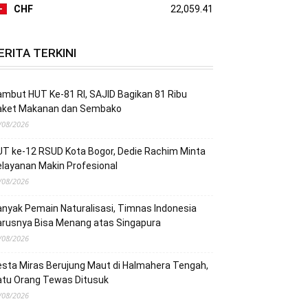
CHF
22,059.41
ERITA TERKINI
mbut HUT Ke-81 RI, SAJID Bagikan 81 Ribu
aket Makanan dan Sembako
/08/2026
T ke-12 RSUD Kota Bogor, Dedie Rachim Minta
layanan Makin Profesional
/08/2026
nyak Pemain Naturalisasi, Timnas Indonesia
arusnya Bisa Menang atas Singapura
/08/2026
sta Miras Berujung Maut di Halmahera Tengah,
atu Orang Tewas Ditusuk
/08/2026