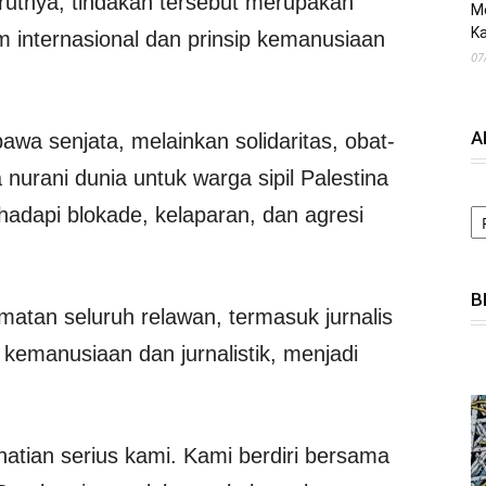
urutnya, tindakan tersebut merupakan
M
Ka
 internasional dan prinsip kemanusiaan
07
A
a senjata, melainkan solidaritas, obat-
 nurani dunia untuk warga sipil Palestina
A
adapi blokade, kelaparan, dan agresi
B
atan seluruh relawan, termasuk jurnalis
kemanusiaan dan jurnalistik, menjadi
atian serius kami. Kami berdiri bersama