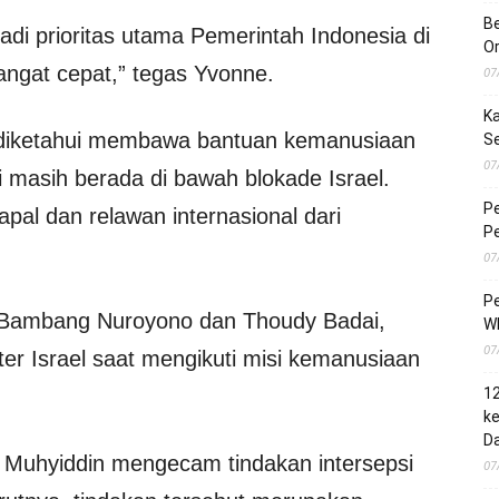
Be
di prioritas utama Pemerintah Indonesia di
O
angat cepat,” tegas Yvonne.
07
Ka
0 diketahui membawa bantuan kemanusiaan
S
07
 masih berada di bawah blokade Israel.
Pe
apal dan relawan internasional dari
Pe
07
Pe
ka, Bambang Nuroyono dan Thoudy Badai,
Wh
07
iter Israel saat mengikuti misi kemanusiaan
1
ke
Da
 Muhyiddin mengecam tindakan intersepsi
07