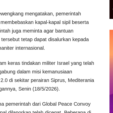
Mewengkang mengatakan, pemerintah
 membebaskan kapal-kapal sipil beserta
intah juga meminta agar bantuan
ersebut tetap dapat disalurkan kepada
niter internasional.
 keras tindakan militer Israel yang telah
rgabung dalam misi kemanusiaan
 2.0 di sekitar perairan Siprus, Mediterania
gannya, Senin (18/5/2026).
ima pemerintah dari Global Peace Convoy
pal dilaporkan telah dicegat. Beberapa di