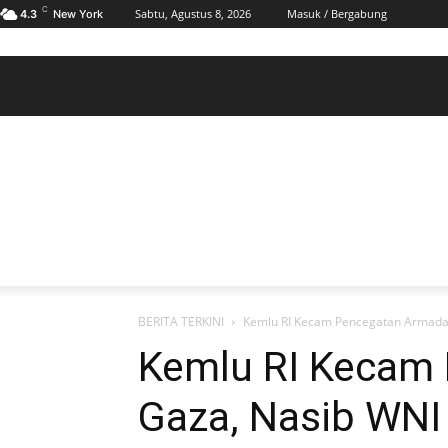
C
Sabtu, Agustus 8, 2026
Masuk / Bergabung
4.3
New York
BERANDA
POLHUKAM
PELABUHAN & MARITIM
KESRA
EKONOMI
DAERAH
BERANDA
POLHUKAM
PELABUHAN & MARITIM
KE
BERITA TERKINI
Kemlu RI Kecam Pencegatan Armada Ga
Kemlu RI Kecam
Gaza, Nasib WNI