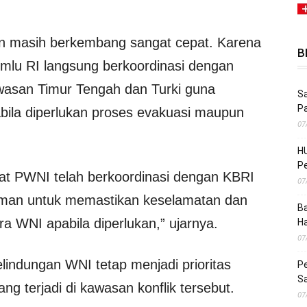
an masih berkembang sangat cepat. Karena
B
emlu RI langsung berkoordinasi dengan
wasan Timur Tengah dan Turki guna
Sa
P
abila diperlukan proses evakuasi maupun
07
HU
Pe
rat PWNI telah berkoordinasi dengan KBRI
07
mman untuk memastikan keselamatan dan
Ba
 WNI apabila diperlukan,” ujarnya.
H
07
ndungan WNI tetap menjadi prioritas
Pe
S
ng terjadi di kawasan konflik tersebut.
07