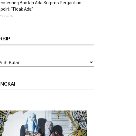
ensesneg Bantah Ada Surpres Pergantian
polri: “Tidak Ada”
/08/2026
RSIP
RSIP
INGKAI