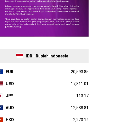
IDR - Rupiah indonesia
EUR
20,593.85
USD
17,811.01
JPY
113.17
AUD
12,588.81
HKD
2,270.14