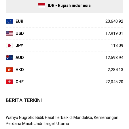
IDR - Rupiah indonesia
EUR
20,640.92
USD
17,919.01
JPY
113.09
AUD
12,598.94
HKD
2,284.13
CHF
22,045.20
BERITA TERKINI
Wahyu Nugroho Bidik Hasil Terbaik di Mandalika, Kemenangan
Perdana Masih Jadi Target Utama