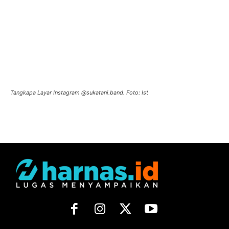
Tangkapa Layar Instagram @sukatani.band. Foto: Ist