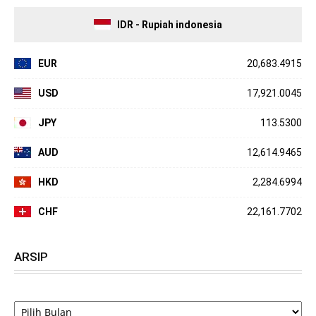
IDR - Rupiah indonesia
EUR
20,683.4915
USD
17,921.0045
JPY
113.5300
AUD
12,614.9465
HKD
2,284.6994
CHF
22,161.7702
ARSIP
ARSIP