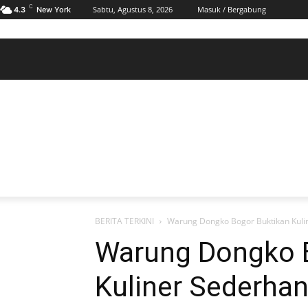
C
Sabtu, Agustus 8, 2026
Masuk / Bergabung
4.3
New York
BERANDA
POLHUKAM
PELABUHAN & MARITIM
KESRA
EKONOMI
DAERAH
BERANDA
POLHUKAM
PELABUHAN & MARITIM
KE
BERITA TERKINI
Warung Dongko Bogor Buktikan Kulin
Warung Dongko 
Kuliner Sederhan