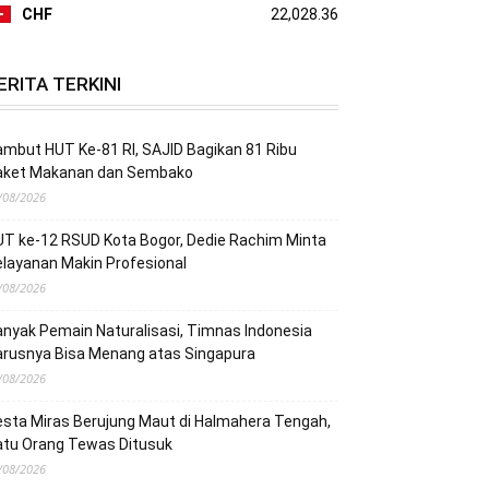
CHF
22,028.36
ERITA TERKINI
mbut HUT Ke-81 RI, SAJID Bagikan 81 Ribu
aket Makanan dan Sembako
/08/2026
T ke-12 RSUD Kota Bogor, Dedie Rachim Minta
layanan Makin Profesional
/08/2026
nyak Pemain Naturalisasi, Timnas Indonesia
arusnya Bisa Menang atas Singapura
/08/2026
sta Miras Berujung Maut di Halmahera Tengah,
atu Orang Tewas Ditusuk
/08/2026