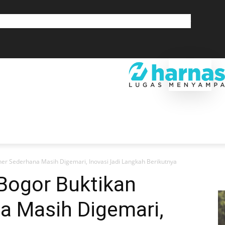
GLOBAL
OLAHRAGA
LIFESTYLE
SAINSTEK
SOSOK
GALERI
SRA
EKONOMI
DAERAH
GLOBAL
OLAHRAGA
LIF
er Sederhana Masih Digemari, Inovasi Jadi Langkah Berikutnya
Bogor Buktikan
a Masih Digemari,