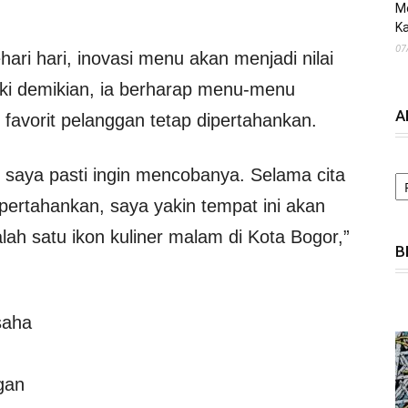
M
Ka
07
ri hari, inovasi menu akan menjadi nilai
i demikian, ia berharap menu-menu
A
 favorit pelanggan tetap dipertahankan.
A
 saya pasti ingin mencobanya. Selama cita
pertahankan, saya yakin tempat ini akan
lah satu ikon kuliner malam di Kota Bogor,”
B
saha
gan