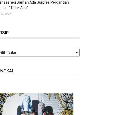
ensesneg Bantah Ada Surpres Pergantian
polri: “Tidak Ada”
/08/2026
RSIP
RSIP
INGKAI