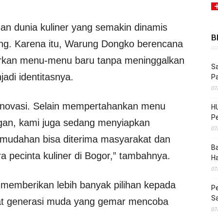
 dunia kuliner yang semakin dinamis
B
ang. Karena itu, Warung Dongko berencana
irkan menu-menu baru tanpa meninggalkan
Sa
jadi identitasnya.
P
07
rinovasi. Selain mempertahankan menu
HU
Pe
ggan, kami juga sedang menyiapkan
07
udahan bisa diterima masyarakat dan
Ba
 pecinta kuliner di Bogor,” tambahnya.
H
07
t memberikan lebih banyak pilihan kepada
Pe
S
nat generasi muda yang gemar mencoba
07