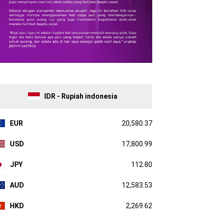
IDR - Rupiah indonesia
EUR
20,580.37
USD
17,800.99
JPY
112.80
AUD
12,583.53
HKD
2,269.62