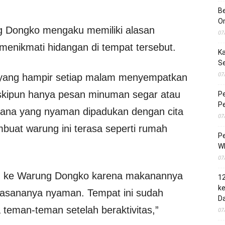
Be
O
ung Dongko mengaku memiliki alasan
07
 menikmati hidangan di tempat tersebut.
Ka
S
07
, yang hampir setiap malam menyempatkan
skipun hanya pesan minuman segar atau
Pe
Pe
sana yang nyaman dipadukan dengan cita
07
uat warung ini terasa seperti rumah
Pe
Wh
07
ng ke Warung Dongko karena makanannya
1
ke
uasananya nyaman. Tempat ini sudah
Da
teman-teman setelah beraktivitas,”
07