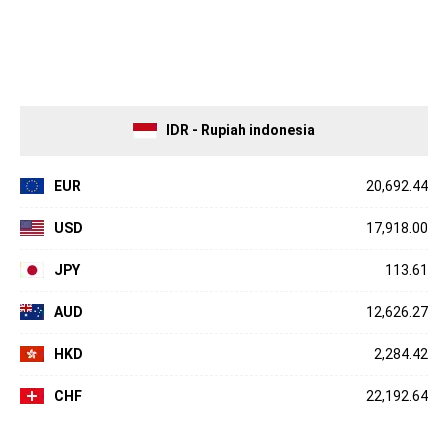
IDR - Rupiah indonesia
EUR
20,692.44
USD
17,918.00
JPY
113.61
AUD
12,626.27
HKD
2,284.42
CHF
22,192.64