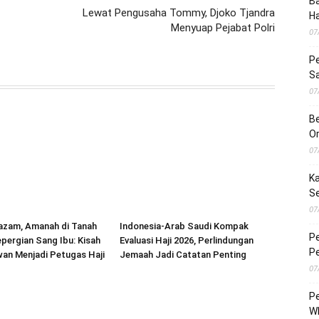
Ba
Lewat Pengusaha Tommy, Djoko Tjandra
H
Menyuap Pejabat Polri
07
Pe
S
07
Be
O
07
Ka
S
07
tazam, Amanah di Tanah
Indonesia-Arab Saudi Kompak
Pe
epergian Sang Ibu: Kisah
Evaluasi Haji 2026, Perlindungan
Pe
wan Menjadi Petugas Haji
Jemaah Jadi Catatan Penting
07
Pe
Wh