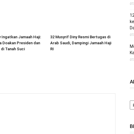
07
1
ke
Da
07
y Ingatkan Jamaah Haji:
32 Musyrif Diny Resmi Bertugas di
a Doakan Presiden dan
Arab Saudi, Dampingi Jamaah Haji
M
 di Tanah Suci
RI
Ka
07
A
A
B