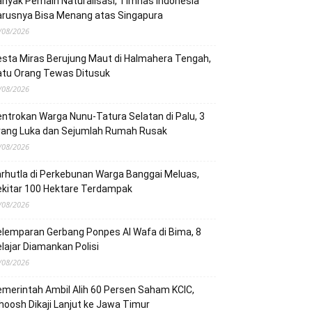
nyak Pemain Naturalisasi, Timnas Indonesia
arusnya Bisa Menang atas Singapura
/08/2026
sta Miras Berujung Maut di Halmahera Tengah,
atu Orang Tewas Ditusuk
/08/2026
ntrokan Warga Nunu-Tatura Selatan di Palu, 3
rang Luka dan Sejumlah Rumah Rusak
/08/2026
rhutla di Perkebunan Warga Banggai Meluas,
ekitar 100 Hektare Terdampak
/08/2026
lemparan Gerbang Ponpes Al Wafa di Bima, 8
lajar Diamankan Polisi
/08/2026
merintah Ambil Alih 60 Persen Saham KCIC,
oosh Dikaji Lanjut ke Jawa Timur