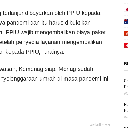
g terlanjur dibayarkan oleh PPIU kepada
ya pandemi dan itu harus dibuktikan
h. PPIU wajib mengembalikan biaya paket
etelah penyedia layanan mengembalikan
an kepada PPIU,” urainya.
B
gawasan, Kemenag siap. Menag sudah
enyelenggaraan umrah di masa pandemi ini
Sa
P
07
HU
Pe
07
Artikulli tjetër