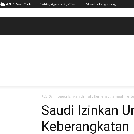
C
Sabtu, Agustus 8, 2026
Masuk / Bergabung
4.3
New York
BERANDA
POLHUKAM
PELABUHAN & MARITIM
KESRA
EKONOMI
DAERAH
BERANDA
POLHUKAM
PELABUHAN & MARITIM
KE
KESRA
Saudi Izinkan Umrah, Kemenag: Jamaah Tert
Saudi Izinkan 
Keberangkatan 