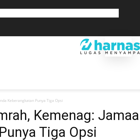
GLOBAL
OLAHRAGA
LIFESTYLE
SAINSTEK
SOSOK
GALERI
SRA
EKONOMI
DAERAH
GLOBAL
OLAHRAGA
LIF
unda Keberangkatan Punya Tiga Opsi
Umrah, Kemenag: Jamaa
Punya Tiga Opsi