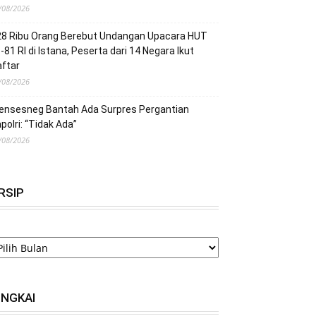
/08/2026
28 Ribu Orang Berebut Undangan Upacara HUT
-81 RI di Istana, Peserta dari 14 Negara Ikut
ftar
/08/2026
ensesneg Bantah Ada Surpres Pergantian
polri: “Tidak Ada”
/08/2026
RSIP
RSIP
INGKAI