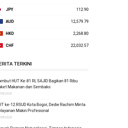
JPY
112.90
AUD
12,579.79
HKD
2,268.80
CHF
22,032.57
ERITA TERKINI
mbut HUT Ke-81 RI, SAJID Bagikan 81 Ribu
aket Makanan dan Sembako
/08/2026
T ke-12 RSUD Kota Bogor, Dedie Rachim Minta
layanan Makin Profesional
/08/2026