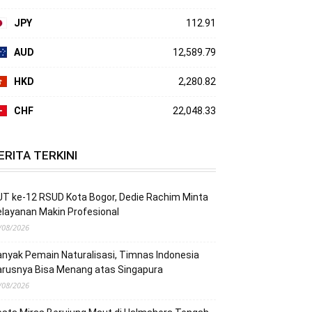
JPY
112.91
AUD
12,589.79
HKD
2,280.82
CHF
22,048.33
ERITA TERKINI
T ke-12 RSUD Kota Bogor, Dedie Rachim Minta
layanan Makin Profesional
/08/2026
nyak Pemain Naturalisasi, Timnas Indonesia
arusnya Bisa Menang atas Singapura
/08/2026