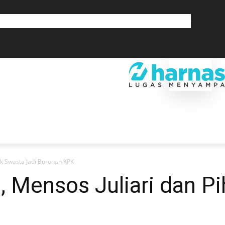
GLOBAL
OLAHRAGA
LIFESTYLE
SAINSTEK
SOSOK
GALERI
SRA
EKONOMI
DAERAH
GLOBAL
OLAHRAGA
LIF
ak Swasta Jadi Buronan KPK
 Mensos Juliari dan P