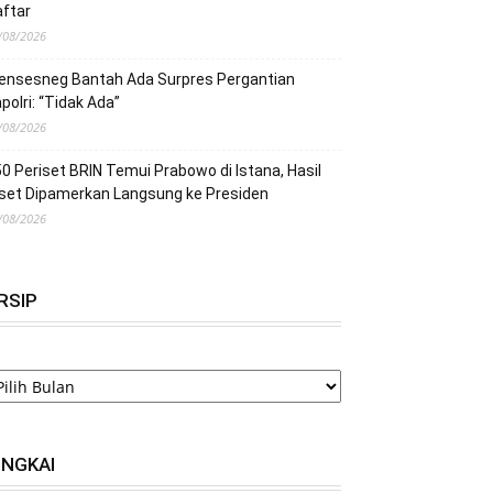
ftar
/08/2026
ensesneg Bantah Ada Surpres Pergantian
polri: “Tidak Ada”
/08/2026
0 Periset BRIN Temui Prabowo di Istana, Hasil
set Dipamerkan Langsung ke Presiden
/08/2026
RSIP
RSIP
INGKAI