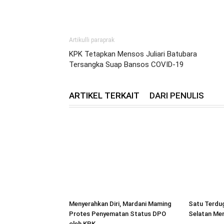
Artikulli paraprak
KPK Tetapkan Mensos Juliari Batubara
Tersangka Suap Bansos COVID-19
ARTIKEL TERKAIT
DARI PENULIS
Menyerahkan Diri, Mardani Maming
Satu Terdug
Protes Penyematan Status DPO
Selatan Men
oleh KPK