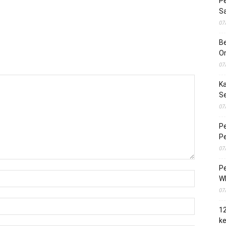
Pe
S
07
Be
O
07
Ka
S
07
Pe
Pe
07
Pe
Wh
07
1
ke