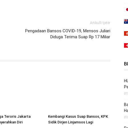
Artikulli tjetër
Pengadaan Bansos COVID-19, Mensos Juliari
Diduga Terima Suap Rp 17 Miliar
B
HU
Pe
07
Ba
H
a Teroris Jakarta
Kembangi Kasus Suap Bansos, KPK
07
yerahkan Diri
Sidik Dirjen Linjamsos Lagi