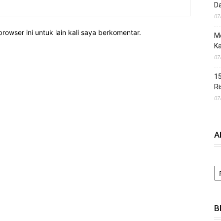
Da
07
rowser ini untuk lain kali saya berkomentar.
M
Ka
07
15
Ri
07
A
A
B