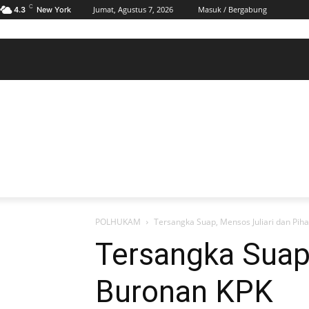
C
Jumat, Agustus 7, 2026
Masuk / Bergabung
4.3
New York
BERANDA
POLHUKAM
PELABUHAN & MARITIM
KESRA
EKONOMI
DAERAH
BERANDA
POLHUKAM
PELABUHAN & MARITIM
KE
POLHUKAM
Tersangka Suap, Mensos Juliari dan Pih
Tersangka Suap,
Buronan KPK