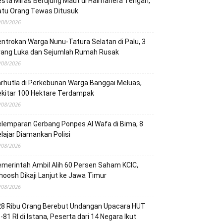
sta Miras Berujung Maut di Halmahera Tengah,
atu Orang Tewas Ditusuk
/08/2026
ntrokan Warga Nunu-Tatura Selatan di Palu, 3
rang Luka dan Sejumlah Rumah Rusak
/08/2026
rhutla di Perkebunan Warga Banggai Meluas,
ekitar 100 Hektare Terdampak
/08/2026
lemparan Gerbang Ponpes Al Wafa di Bima, 8
lajar Diamankan Polisi
/08/2026
merintah Ambil Alih 60 Persen Saham KCIC,
oosh Dikaji Lanjut ke Jawa Timur
/08/2026
28 Ribu Orang Berebut Undangan Upacara HUT
-81 RI di Istana, Peserta dari 14 Negara Ikut